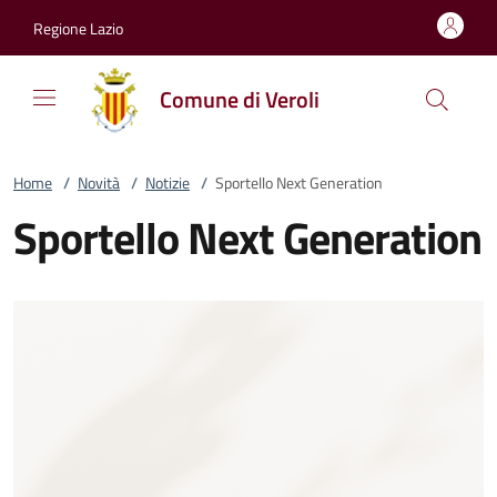
Vai al contenuto
accedi al menu
footer.enter
Regione Lazio
Comune di Veroli
Home
/
Novità
/
Notizie
/
Sportello Next Generation
Sportello Next Generation