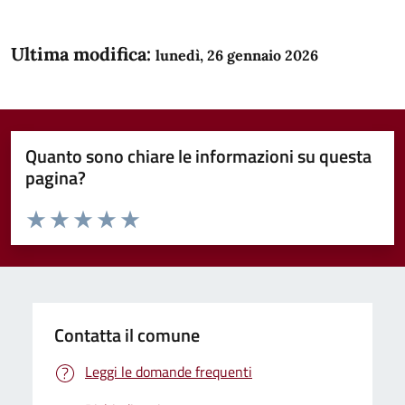
Ultima modifica:
lunedì, 26 gennaio 2026
Quanto sono chiare le informazioni su questa
pagina?
Valuta da 1 a 5 stelle la pagina
Domanda
Valuta 1 stelle su 5
Valuta 2 stelle su 5
Valuta 3 stelle su 5
Valuta 4 stelle su 5
Valuta 5 stelle su 5
Contatta il comune
Leggi le domande frequenti