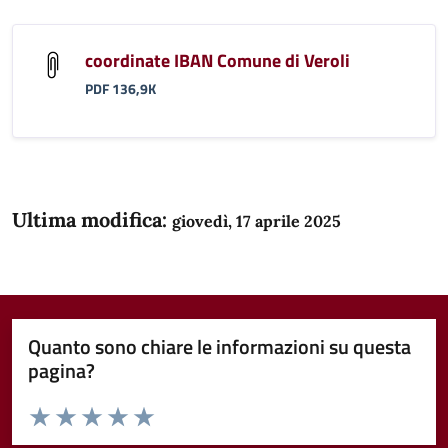
coordinate IBAN Comune di Veroli
PDF 136,9K
Ultima modifica:
giovedì, 17 aprile 2025
Quanto sono chiare le informazioni su questa
pagina?
Valuta da 1 a 5 stelle la pagina
Domanda
Valuta 1 stelle su 5
Valuta 2 stelle su 5
Valuta 3 stelle su 5
Valuta 4 stelle su 5
Valuta 5 stelle su 5