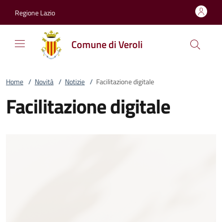
Vai al contenuto
accedi al menu
footer.enter
Regione Lazio
Comune di Veroli
Home
/
Novità
/
Notizie
/
Facilitazione digitale
Facilitazione digitale