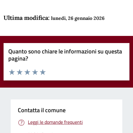
Ultima modifica:
lunedì, 26 gennaio 2026
Quanto sono chiare le informazioni su questa
pagina?
Valuta da 1 a 5 stelle la pagina
Domanda
Valuta 1 stelle su 5
Valuta 2 stelle su 5
Valuta 3 stelle su 5
Valuta 4 stelle su 5
Valuta 5 stelle su 5
Contatta il comune
Leggi le domande frequenti