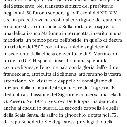
del Settecento. Nel transetto sinistro del presbiterio
negli anni ’50 furono scoperti gli affreschi del XIII-XIV
sec. in precedenza nascosti dal coro ligneo dei canonici
e da uno strato di intonaco. Sulla porta della sagrestia
una delicatissima Madonna in terracotta, inserita in una
mandorla, un tempo posta nell'abside. In quello di destra
un trittico del ‘500 con influssi michelangioleschi,
proveniente dalla chiesa conventuale di S. Martino, di
un certo D. F, Hispanus, inserito in una splendida
cornice lignea, e l’enorme pala con la gloria dell’ordine
francescano, attribuita al Solimena, attireranno la vostra
attenzione. Nel visitare le cappelle vi consigliamo di
iniziare dalla prima a destra, a partire dall'ingresso. È
dedicata alla Passione del Signore e conserva una tela di
G. Passeri. Nel 1934 il vescovo De Filippis l’ha dedicata
anche ai caduti in guerra. La seconda cappella è quella
della Scala Santa, da salire in ginocchio, dotata nel 1751
da papa Benedetto XIV degli stessi privilegi di quella