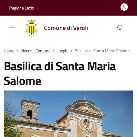
Vai al contenuto
accedi al menu
footer.enter
Regione Lazio
Comune di Veroli
Home
/
Vivere il Comune
/
Luoghi
/
Basilica di Santa Maria Salome
Basilica di Santa Maria
Salome