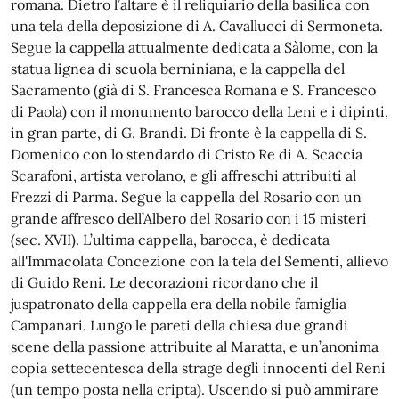
romana. Dietro l’altare è il reliquiario della basilica con
una tela della deposizione di A. Cavallucci di Sermoneta.
Segue la cappella attualmente dedicata a Sàlome, con la
statua lignea di scuola berniniana, e la cappella del
Sacramento (già di S. Francesca Romana e S. Francesco
di Paola) con il monumento barocco della Leni e i dipinti,
in gran parte, di G. Brandi. Di fronte è la cappella di S.
Domenico con lo stendardo di Cristo Re di A. Scaccia
Scarafoni, artista verolano, e gli affreschi attribuiti al
Frezzi di Parma. Segue la cappella del Rosario con un
grande affresco dell’Albero del Rosario con i 15 misteri
(sec. XVII). L’ultima cappella, barocca, è dedicata
all'Immacolata Concezione con la tela del Sementi, allievo
di Guido Reni. Le decorazioni ricordano che il
juspatronato della cappella era della nobile famiglia
Campanari. Lungo le pareti della chiesa due grandi
scene della passione attribuite al Maratta, e un’anonima
copia settecentesca della strage degli innocenti del Reni
(un tempo posta nella cripta). Uscendo si può ammirare