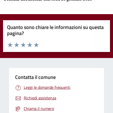
Quanto sono chiare le informazioni su questa
pagina?
Valuta da 1 a 5 stelle la pagina
Domanda
Valuta 1 stelle su 5
Valuta 2 stelle su 5
Valuta 3 stelle su 5
Valuta 4 stelle su 5
Valuta 5 stelle su 5
Contatta il comune
Leggi le domande frequenti
Richiedi assistenza
Chiama il numero