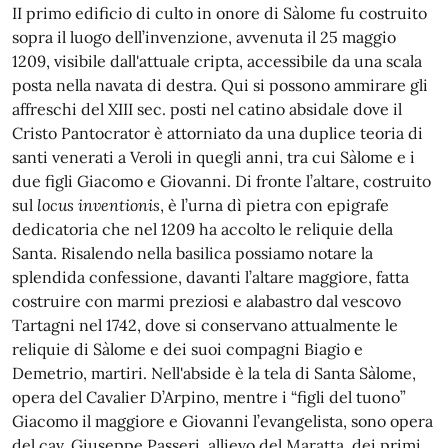
II primo edificio di culto in onore di Sàlome fu costruito
sopra il luogo dell’invenzione, avvenuta il 25 maggio
1209, visibile dall'attuale cripta, accessibile da una scala
posta nella navata di destra. Qui si possono ammirare gli
affreschi del XIII sec. posti nel catino absidale dove il
Cristo Pantocrator è attorniato da una duplice teoria di
santi venerati a Veroli in quegli anni, tra cui Sàlome e i
due figli Giacomo e Giovanni. Di fronte l’altare, costruito
sul
locus inventionis
, è l’urna dì pietra con epigrafe
dedicatoria che nel 1209 ha accolto le reliquie della
Santa. Risalendo nella basilica possiamo notare la
splendida confessione, davanti l’altare maggiore, fatta
costruire con marmi preziosi e alabastro dal vescovo
Tartagni nel 1742, dove si conservano attualmente le
reliquie di Sàlome e dei suoi compagni Biagio e
Demetrio, martiri. Nell'abside è la tela di Santa Sàlome,
opera del Cavalier D’Arpino, mentre i “figli del tuono”
Giacomo il maggiore e Giovanni l’evangelista, sono opera
del cav. Giuseppe Passeri, allievo del Maratta, dei primi