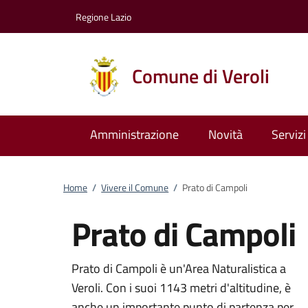
Vai al contenuto
accedi al menu
footer.enter
Regione Lazio
Comune di Veroli
Amministrazione
Novità
Servizi
Home
/
Vivere il Comune
/
Prato di Campoli
Prato di Campoli
Prato di Campoli è un'Area Naturalistica a
Veroli. Con i suoi 1143 metri d'altitudine, è
anche un importante punto di partenza per