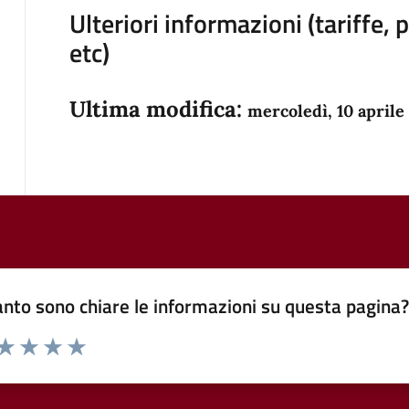
Ulteriori informazioni (tariffe,
etc)
Ultima modifica:
mercoledì, 10 aprile
nto sono chiare le informazioni su questa pagina
 da 1 a 5 stelle la pagina
anda
ta 1 stelle su 5
Valuta 2 stelle su 5
Valuta 3 stelle su 5
Valuta 4 stelle su 5
Valuta 5 stelle su 5