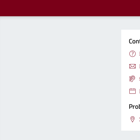
Con
Prob