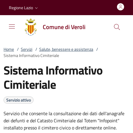
Vai al contenuto
accedi al menu
footer.enter
Regione Lazio
Comune di Veroli
Home
/
Servizi
/
Salute, benessere e assistenza
/
Sistema Informativo Cimiteriale
Sistema Informativo
Cimiteriale
Servizio attivo
Servizio che consente la consultazione dei dati dell'anagrafe
dei defunti e del Catasto Cimiteriale dal Totem "Infopoint"
installato presso il cimitero civico o direttamente online.