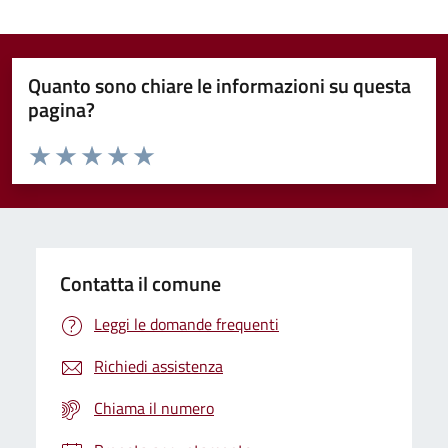
Quanto sono chiare le informazioni su questa
pagina?
Valuta da 1 a 5 stelle la pagina
Domanda
Valuta 1 stelle su 5
Valuta 2 stelle su 5
Valuta 3 stelle su 5
Valuta 4 stelle su 5
Valuta 5 stelle su 5
Contatta il comune
Leggi le domande frequenti
Richiedi assistenza
Chiama il numero