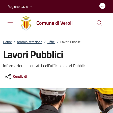
Vai al contenuto
accedi al menu
footer.enter
Regione Lazio
Comune di Veroli
Home
/
Amministrazione
/
Uffici
/
Lavori Pubblici
Lavori Pubblici
Informazioni e contatti dell'ufficio Lavori Pubblici
Condividi