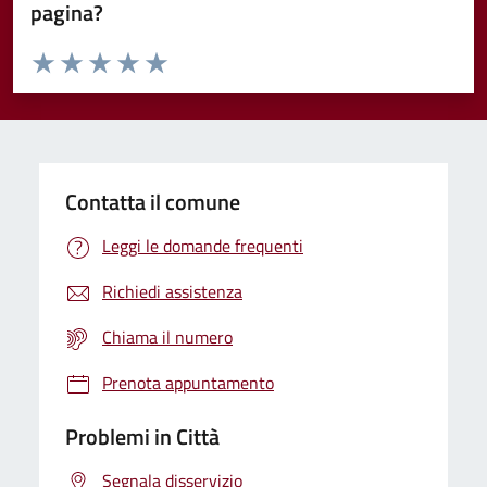
pagina?
Valuta da 1 a 5 stelle la pagina
Domanda
Valuta 1 stelle su 5
Valuta 2 stelle su 5
Valuta 3 stelle su 5
Valuta 4 stelle su 5
Valuta 5 stelle su 5
Contatta il comune
Leggi le domande frequenti
Richiedi assistenza
Chiama il numero
Prenota appuntamento
Problemi in Città
Segnala disservizio