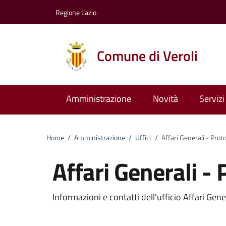
Vai al contenuto
accedi al menu
footer.enter
Regione Lazio
Comune di Veroli
Amministrazione
Novità
Servizi
Home
/
Amministrazione
/
Uffici
/
Affari Generali - Proto
Affari Generali - 
Informazioni e contatti dell'ufficio Affari Gene