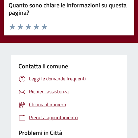
Quanto sono chiare le informazioni su questa
pagina?
Valuta da 1 a 5 stelle la pagina
Domanda
Valuta 1 stelle su 5
Valuta 2 stelle su 5
Valuta 3 stelle su 5
Valuta 4 stelle su 5
Valuta 5 stelle su 5
Contatta il comune
Leggi le domande frequenti
Richiedi assistenza
Chiama il numero
Prenota appuntamento
Problemi in Città