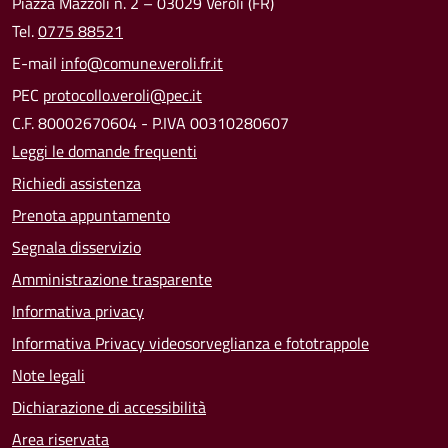
Piazza Mazzoli n. 2 – 03029 Veroli (FR)
Tel.
0775 88521
E-mail
info@comune.veroli.fr.it
PEC
protocollo.veroli@pec.it
C.F. 80002670604 - P.IVA 00310280607
Leggi le domande frequenti
Richiedi assistenza
Prenota appuntamento
Segnala disservizio
Amministrazione trasparente
Informativa privacy
Informativa Privacy videosorveglianza e fototrappole
Note legali
Dichiarazione di accessibilità
Area riservata