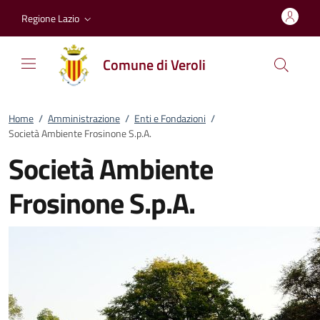
Vai al contenuto
accedi al menu
footer.enter
Regione Lazio
Comune di Veroli
Home
/
Amministrazione
/
Enti e Fondazioni
/
Società Ambiente Frosinone S.p.A.
Società Ambiente
Frosinone S.p.A.