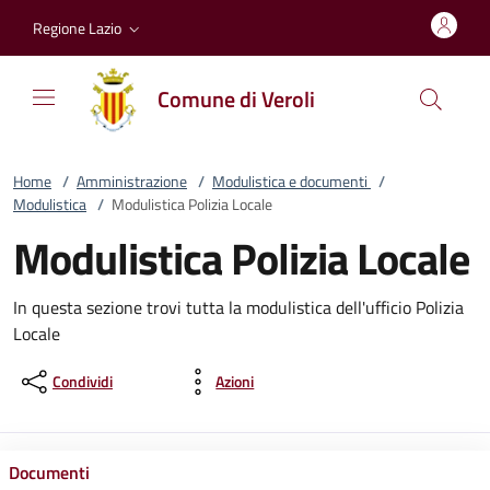
Vai al contenuto
accedi al menu
footer.enter
Regione Lazio
Comune di Veroli
Home
/
Amministrazione
/
Modulistica e documenti
/
Modulistica
/
Modulistica Polizia Locale
Modulistica Polizia Locale
In questa sezione trovi tutta la modulistica dell'ufficio Polizia
Locale
Condividi
Azioni
Documenti