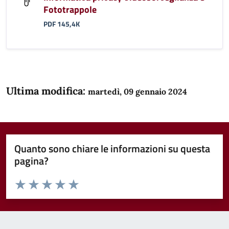
Fototrappole
PDF 145,4K
Ultima modifica:
martedì, 09 gennaio 2024
Quanto sono chiare le informazioni su questa
pagina?
Valuta da 1 a 5 stelle la pagina
Domanda
Valuta 1 stelle su 5
Valuta 2 stelle su 5
Valuta 3 stelle su 5
Valuta 4 stelle su 5
Valuta 5 stelle su 5