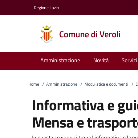
Vai al contenuto
accedi al menu
footer.enter
Regione Lazio
Comune di Veroli
Amministrazione
Novità
Servizi
Home
/
Amministrazione
/
Modulistica e documenti
/
D
Informativa e guid
Mensa e trasport
In questa sezione si trova l'informativa e la gu