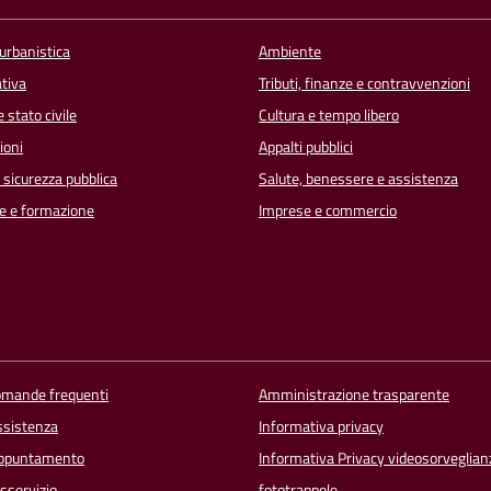
urbanistica
Ambiente
ativa
Tributi, finanze e contravvenzioni
 stato civile
Cultura e tempo libero
ioni
Appalti pubblici
e sicurezza pubblica
Salute, benessere e assistenza
e e formazione
Imprese e commercio
domande frequenti
Amministrazione trasparente
ssistenza
Informativa privacy
appuntamento
Informativa Privacy videosorveglian
sservizio
fototrappole