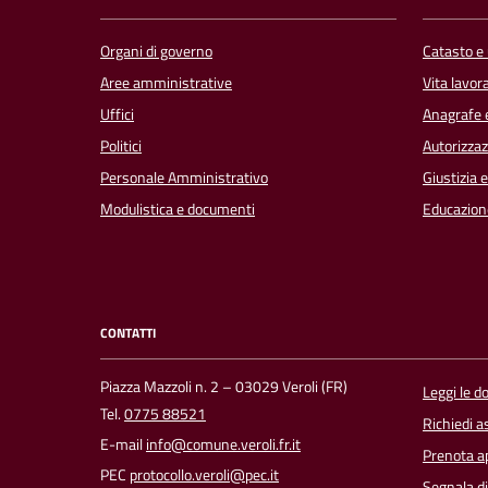
Organi di governo
Catasto e 
Aree amministrative
Vita lavor
Uffici
Anagrafe e
Politici
Autorizzaz
Personale Amministrativo
Giustizia 
Modulistica e documenti
Educazion
CONTATTI
Piazza Mazzoli n. 2 – 03029 Veroli (FR)
Leggi le 
Tel.
0775 88521
Richiedi a
E-mail
info@comune.veroli.fr.it
Prenota 
PEC
protocollo.veroli@pec.it
Segnala di