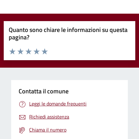
Quanto sono chiare le informazioni su questa
pagina?
Valuta da 1 a 5 stelle la pagina
Domanda
Valuta 1 stelle su 5
Valuta 2 stelle su 5
Valuta 3 stelle su 5
Valuta 4 stelle su 5
Valuta 5 stelle su 5
Contatta il comune
Leggi le domande frequenti
Richiedi assistenza
Chiama il numero