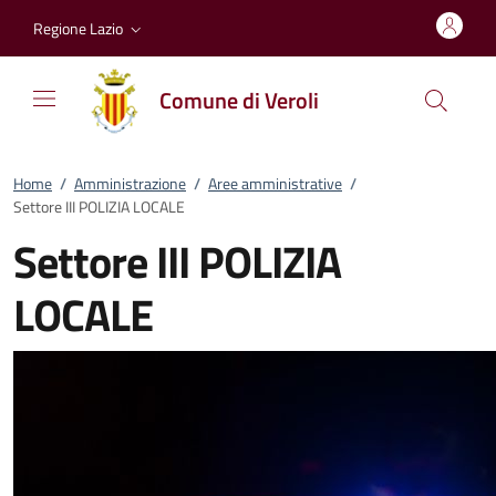
Vai al contenuto
accedi al menu
footer.enter
Regione Lazio
Comune di Veroli
Home
/
Amministrazione
/
Aree amministrative
/
Settore III POLIZIA LOCALE
Settore III POLIZIA
LOCALE