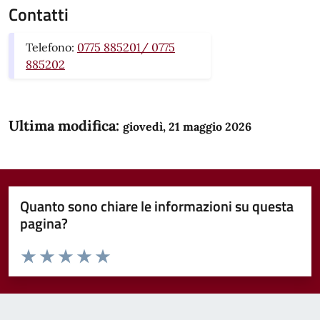
Contatti
Telefono:
0775 885201/ 0775
885202
Ultima modifica:
giovedì, 21 maggio 2026
Quanto sono chiare le informazioni su questa
pagina?
Valuta da 1 a 5 stelle la pagina
Domanda
Valuta 1 stelle su 5
Valuta 2 stelle su 5
Valuta 3 stelle su 5
Valuta 4 stelle su 5
Valuta 5 stelle su 5