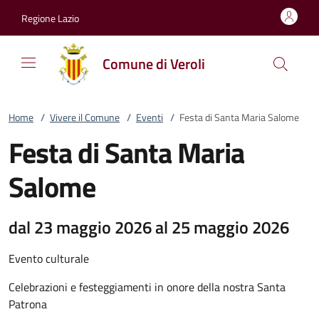
Vai al contenuto
accedi al menu
footer.enter
Regione Lazio
Comune di Veroli
Home
/
Vivere il Comune
/
Eventi
/
Festa di Santa Maria Salome
Festa di Santa Maria
Salome
dal 23 maggio 2026 al 25 maggio 2026
Evento culturale
Celebrazioni e festeggiamenti in onore della nostra Santa
Patrona