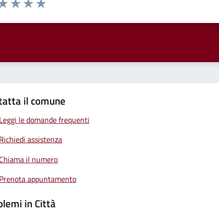
anda
ta 1 stelle su 5
Valuta 2 stelle su 5
Valuta 3 stelle su 5
Valuta 4 stelle su 5
Valuta 5 stelle su 5
tatta il comune
Leggi le domande frequenti
Richiedi assistenza
Chiama il numero
Prenota appuntamento
lemi in Città