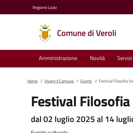
Vai al contenuto
accedi al menu
footer.enter
Regione Lazio
Comune di Veroli
Amministrazione
Novità
Servizi
Home
/
Vivere il Comune
/
Eventi
/
Festival Filosofia Ve
Festival Filosofia
dal 02 luglio 2025 al 14 lugl
Evento culturale