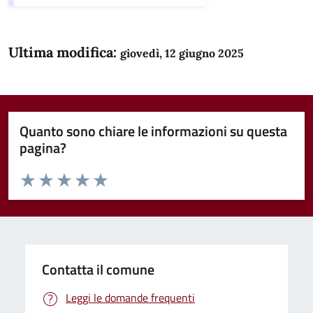
Ultima modifica:
giovedì, 12 giugno 2025
Quanto sono chiare le informazioni su questa
pagina?
Valuta da 1 a 5 stelle la pagina
Domanda
Valuta 1 stelle su 5
Valuta 2 stelle su 5
Valuta 3 stelle su 5
Valuta 4 stelle su 5
Valuta 5 stelle su 5
Contatta il comune
Leggi le domande frequenti