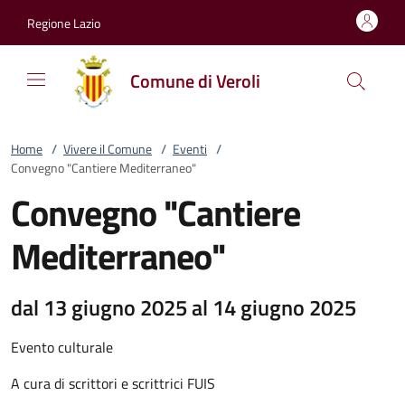
Vai al contenuto
accedi al menu
footer.enter
Regione Lazio
Comune di Veroli
Home
/
Vivere il Comune
/
Eventi
/
Convegno "Cantiere Mediterraneo"
Convegno "Cantiere
Mediterraneo"
dal 13 giugno 2025 al 14 giugno 2025
Evento culturale
A cura di scrittori e scrittrici FUIS